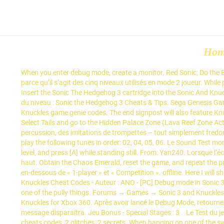
Ho
When you enter debug mode, create a monitor. Red Sonic; Do the Blue Knuckles code. Design par Sylver. AF6A-CACW 10 in special stage, 24. Unlocking hidden games. S’il y a trois fois marqué « 2P vs », c’est parce qu’il s’agit des cinq niveaux utilisés en mode 2 joueur. While playing sonic 3 and knuckles press Left, Left, Left, Right, Right, Right, Up, Up, Up in the Angel Island , while on one of the swinging vines . Insert the Sonic The Hedgehog 3 cartridge into the Sonic And Knuckles cartridge and enable the "Level select" and "Debug mode" codes. L’histoire romancée Sonic 3, Knuckles & Cie - Secrets & Codes, Choix du niveau : Sonic the Hedgehog 3 Cheats & Tips. Sega Genesis Game Genie Ring Codes. I've been searching every Sonic forum and website for the last few days trying to dig up some obscure Sonic 3 & Knuckles game genie codes. The end signpost will also feature Knuckles, though the image uses Sonic's blue palette, and the markers on the score screens that appear after a Special Stage use Knuckl… Select Tails and go to the Hidden Palace Zone (Lava Reef Zone Act 4). Sonic will flip upside down and be able to walk on the ceiling. C’était comme ça, mais avec des “oooh” et “aaaah”, une ligne de percussion, des imitations de trompettes – tout simplement fredonnés par Michael Jackson. Si ça a marché, le Score et le Temps en haut à gauche seront buggés. You Do Not … Go to the Sound Test and play the following tunes in order: 02, 04, 05, 06. Le Sound Test montre toutes les musiques de Sonic 3 et Sonic & Knuckles, mais curieusement, seules celles de Sonic & Knuckles sont jouables. Start in any level, and press [A] while standing still. From: Yan240. Lorsque l’écran devient noir après le logo SEGA, vous devez faire le plus rapidement possible cette séquence : Haut, haut, bas, bas, haut, haut, haut, haut. Obtain the Chaos Emerald, reset the game, and repeat the process until all of them are in your possession. Appuyez sur Start puis A pour revenir à l’écran-titre, où est ajoutée l’option « Sound Test », en-dessous de « 1-player » et « Competition ». offline. Here I will show how to access them the simplest way possible. Debug Mode : La huitième Emeraude à gagner est dorée. Nom du fichier : Sonic 3 & Knuckles Cheat Codes - Auteur : ANO - [PC] Debug mode in Sonic 3 and Knuckles While playing sonic 3 and knuckles press Left, Left, Left, Right, Right, Right, Up, Up, Up in the mushroom hill zone, while on one of the pully things. Forums → Games → Sonic 3 and Knuckles Cheats. The best place to get cheats, codes, cheat codes, walkthrough, guide, FAQ, unlockables, achievements, and secrets for Sonic And Knuckles for Xbox 360. Après avoir lancé le Debug Mode, retournez au menu de Sélection, puis au Sound Test, et affichez la musique 07 (vous n’avez pas besoin de la jouer). Si vous activez JavaScript, ce message disparaitra. Jeu Bonus - Special Stages : 3 . Le Test du jeu Jump on it to get 50 rings and become Hyper Sonic, Hyper Knuckles, or Super Tails! Now we have 6 cheats in our list, which includes 2 cheats codes, 2 glitches, 2 secrets. When hanging on one of the swinging vines at the beginning, hit: Left, Left, Left, Right, Right, Right, Up, … Le tintement d’anneau sonne encore et 