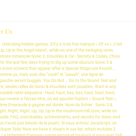
ct Us
les sont rassemblés. Le bouton B vous retransformera en votre personnage. For Sonic 3 Activate level select (Up, Up, Down, Down, Up, Up, Up, Up) and hold C and press Start. Submit Cheats. Debug mode in Sonic 3 and Knuckles Lvl Select While playing sonic 3 and knuckles press Left, Left, Left, Right, Right, Right, Up, Up, Up in the Angel Island , while on one of the swinging vines . Aujourd'hui, presque toutes les pages Web contiennent du code JavaScript, un langage de programmation de scripts exécuté par le navigateur Web du visiteur. Press start and square and wait for the menu to appear and press up then O or Square to access. to get the cheats go to http://gamegenie.com/cheats/gamegenie/genesis/sonic_hedgehog_3.html Depuis le menu de Sélection, jouez ces musiques dans cet ordre : 01, 06, 07, 07, 07, 02, 01, 06. You will play as Sonic, but have Knuckles' character select, continue icons, and "level-clearing" text. I think you have to do the level select code first. You will hear a sound of a ring. ATRA-CAAA music 1 BTRA-CAAA music 2 CTRA-CAAA music 3 DTRA-CAAA music 4 ETRA-CAAA music 5 FTRA-CAAA music 6 BARA-CAAA music 7 CARA-CAAA music 8 DARA-CAAA music 9 EARA-CAAA music 10 FARA-CAAA music 11 GARA-CAAA music 12 AERA-CAAA music 13 BERA-CAAA music 14 CERA-CAAA music 15 DERA-CAAA music 16 EERA-CAAA music 17 FERA-CAAA music 18 GERA-CAAA music 19 … Vous pouvez en déposer autant que vous le voulez, où vous le voulez en traversant les murs. 1: 3821: Report. On peut aussi y voir les noms de Mushroom Valley (avant d’être renommé Mushroom Hill), Sandopolis, et Flying Battery situé après Carnival Night, prouvant que Sonic 3 et Sonic & Knuckles ne devaient qu’un seul et unique jeu à la base. Knuckles Can Fight Knuckles BCTT-LA3Y BA8T-NA24; Invincible Against Dynamic Objects (Bullets, Enemies, Etc. Allez dans Special Stage 2 et maintenez A en appuyant sur Start. If you entered the code correctly, you will hear a sound. These codes also work on emulators with a cheat code/Game Genie functionality built in. When the credits play, turn into that same item. Si la manipulation a marché, vous entendrez ici aussi un tintement d’anneau. Pause the game and hit A ( how ever youur controllers configed ). Toutes les Emeraudes : Tous les niveaux de Sonic 3 et Sonic & Knuckles sont affichés, mais seuls ceux de Sonic & Knuckles sont jouables. (Just like level select in normal Sonic and Knuckles.) Le niveau est un ensemble de sphères disposées en spirales... Bon courage. For instance, I know a few. Sonic 3, dont le titre est Sonic the Hedgehog 3 en Amérique du Nord et au Japon, est un jeu vidéo de plates-formes, développé par Sonic Team, sorti sur Mega Drive en 1994. Posted November 29, '08 5:21am UTC. Une sphère "F" verte qui aurait dû être présente dans le Stage Bonus du Distributeur de Boules de Gommes. Save Cancel. From: TheUnknown1. Sonic 3 et Michael Jackson : 25 août 2019, 22:31, par César. You will die, too. This trick can also be done with Tails or Knuckles. Ce menu de sélection permet d’accéder à certains autres secrets du jeu, détaillés à la suite. Level Select for Sonic 3 and Knuckles. Sonic ne peut pas accéder à l’acte 2 de Sky Sanctuary, ni Knuckles aux actes