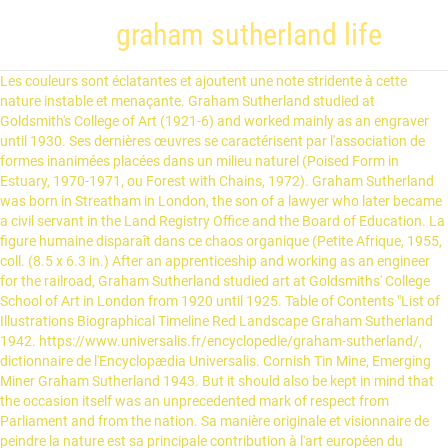
graham sutherland life
Les couleurs sont éclatantes et ajoutent une note stridente à cette nature instable et menaçante. Graham Sutherland studied at Goldsmith's College of Art (1921-6) and worked mainly as an engraver until 1930. Ses dernières œuvres se caractérisent par l'association de formes inanimées placées dans un milieu naturel (Poised Form in Estuary, 1970-1971, ou Forest with Chains, 1972). Graham Sutherland was born in Streatham in London, the son of a lawyer who later became a civil servant in the Land Registry Office and the Board of Education. La figure humaine disparaît dans ce chaos organique (Petite Afrique, 1955, coll. (8.5 x 6.3 in.) After an apprenticeship and working as an engineer for the railroad, Graham Sutherland studied art at Goldsmiths' College School of Art in London from 1920 until 1925. Table of Contents "List of Illustrations Biographical Timeline Red Landscape Graham Sutherland 1942. https://www.universalis.fr/encyclopedie/graham-sutherland/, dictionnaire de l'Encyclopædia Universalis. Cornish Tin Mine, Emerging Miner Graham Sutherland 1943. But it should also be kept in mind that the occasion itself was an unprecedented mark of respect from Parliament and from the nation. Sa manière originale et visionnaire de peindre la nature est sa principale contribution à l'art européen du XXe siècle. part. Etat : As New. Graham Sutherland lives in Broadalbin, NY; previous cities include Riverside CA and Ballston Spa NY. Graham Vivian Sutherland. Après la guerre, les expositions personnelles se multiplient : Hanover Gallery, British Council... La Biennale de Venise de 1952 lui consacre le pavillon britannique et lui décerne le prix Sao-Paulo. Graham Sutherland: Life, Work and Ideas By Rosalind Thuillier. The places in which Sutherland worked had a profound influence on his work: from the rural landscape of Kent, to the hills and valleys of west Wales and the heat and light of the French Riviera. Graham Sutherland Famous works. Il incorpore ensuite ces formes dans ses peintures en leur donnant une échelle monumentale (Les Origines de la Terre, 1950). Graham Sutherland attended Homefield Preparatory School in Sutton and was then educated at Epsom College, Surrey until 1919. Graham Sutherland : biography 24 August 1903 – 17 January 1980 Graham Vivian Sutherland OM (24 August 1903 – 17 February 1980) was an English artist. Le motif de l'épine déjà très présent dans ses paysages se retrouve aussi au centre de sa peinture religieuse. Graham Vivian Sutherland (24. august 1903 London – 17. veebruar 1980) oli inglise maalikunstnik, graafik ja disainer.. Olnud õppinud Londoni Goldsmiths’ College’is graafilist kunsti, moodustavad Sutherlandi kunstnikukarjääri esimeste aastate loomingu graveerimis- ja söövitustehnikates valmistatud maastikustseenid. Graham W Sutherland are some of the alias or nickname that Graham has used. Si ses portraits, œuvres de circonstance commandées par des personnalités célèbres, sont sobres et réalistes, pour autant, ils ne sont pas conventionnels : délaissant le fond du tableau et le décor, ils se concentrent sur le visage, les mains et la posture du sujet, visant la vérité humaine à travers une intense pénétration psychologique[5]. Christ in Glory in the Tetramorph is a large tapestry by Graham Sutherland, installed at the north end of the new Coventry Cathedral in Coventry, England, as a focal point to the nave.It was unveiled in March 1962, shortly before the cathedral was consecrated in May 1962. modifier - modifier le code - modifier Wikidata. ©2015 Physical Description: 267 pages : illustrations ; 25 cm Holdings: Reference Library NJ18.Su8 T482 2015 (LC) Accessible in the Reference Library Note: As a COVID-19 precaution, the Reference Library is closed until further notice. The Marshalling Yard … Account & Lists Account Returns & Orders. Le thème chrétien de la couronne d'épines l'a donc particulièrement inspiré. Découvrez des commentaires utiles de client et des classements de commentaires pour Graham Sutherland: Life, Work and Ideas by Rosalind Thuillier(2015-05-28) sur Amazon.fr. Pendant ces années, il réalise sa première tapisserie (1949), peint Les Origines de la Terre (1950-51), une peinture monumentale commandée pour le festival de Grande-Bretagne. See available works on paper, prints and multiples, and paintings for sale and learn about the artist. 4 Jonathan Black, Winston Churchill in Modern Art: 1900 to the Present Day (London: Bloomsbury Academic, 2017), 166. Streatham 1903 - London 1980 Graham (Vivian) Sutherland was born on August 24, 1903, in Streatham near London. Graham Sutherland (britannique, né le 24 août 1903 à Streatham – décédé le 17 février 1980 à Londres) est un peintre connu pour ses paysages surréalistes, ses … Tyne and Wear Museums (Laing Art Gallery, Newcatle et Shipley Art Gallery, Gateshead): Gravures et aquarelles réalisées pendant la Seconde Guerre mondiale. The work measures 23 by 12 metres (75 ft × 39 ft), and is reputed to be the largest tapestry made in one single piece. Noté /5. Over the years Graham Sutherland’s portrait has entered the canon of Churchillian legend. Skip to main content.sg. Lisez des commentaires honnêtes et non biaisés sur les produits de la part nos utilisateurs. Published/Created: Cambridge : Lutterworth Press, 2015. En 1952, il réalise une série de sculptures. Dans ses œuvres tardives, ses formes organiques ou inorganiques ont tendance à se rapprocher de la figure humaine (Animal assis, 1965)[5]. Cornish Tin Mine, Emerging Miner Graham Sutherland 1943. Find an in-depth biography, exhibitions, original artworks for sale, the latest news, and sold auction prices. He […] Peintre anglais à la vocation artistique précoce, Graham Sutherland s'inscrit, en 1921, à la Goldsmith's School of Art de Londres, sa ville natale. Black Landscape Graham Sutherland 1940. Sutherland trained as a printmaker at Goldsmiths in the mid 1920s. Try. Il abandonne la gravure et s'adonne au dessin d'affiche et de tissu tout en se mettant à peindre. ; Helena Rubinstein, 1957, Museum of Modern Art, New York). Pendant la guerre, son statut officiel d'artiste des scènes de guerre lui donne l'occasion de représenter des sujets industriels et des vues de villes bombardées, de locomotives et machines détruites[5]. « SUTHERLAND GRAHAM - (1903-1980) », Encyclopædia Universalis [en ligne], L'œuvre picturale de Sutherland se déploie dans trois directions principales : le paysage, le portrait, la peinture religieuse. Il parcourt alors la Grande-Bretagne et visite Paris en 1944. C'est un des personnages principaux du roman Je reste le roi de mes chagrins de Philippe Forest, où il apparait en tant que portraitiste de Winston Churchill. Inscrivez-vous à notre newsletter hebdomadaire et recevez en cadeau un ebook au choix ! Sutherland made his reputation as a painter of Romantic abstract landscapes, and in 1938, with the patronage of Sir Kenneth Clark, he presented his first one-man show. 14 févr. (8.5 x 6.3 in.) Sutherland nomme « Présences » ces mystérieuses formes combinant en d'étranges et inédites métamorphoses les différents règnes minéral, végétal et animal (Chimères, 1946-47). View Graham Sutherland’s 2,791 artworks on artnet. A valuable and extensively illustrated study of the life and work of a major figure in 20th-century British art, offering a unique insight into his work. 3 Roger Berthoud, Graham Sutherland: A Biography (London: Faber & Faber, 1982), 189. Dès sa sortie de l'école, il enseigne la gravure à l'École des Beaux-Arts de Kingston (1927) et à la Chelsea School of Art (de 1928 à 1932). Sutherland, Graham (1903–80). A valuable and extensively illustrated study of the life and work of a major figure in 20th-century British … Sa manière expressive et violente de traiter ces thèmes de façon à frapper l'imagination du spectateur semble en accord avec un monde où la dévotion religieuse a reculé. See Graham Sutherland's compensation, career history, education, & memberships. Early life He was born in Streatham, the son of a lawyer who later became a civil servant in the Land Registry Office and the Board of Education. Painter. Graham Vivian Sutherland est un peintre britannique né le 24 août 1903 à Streatham (Londres) et mort le 17 février 1980 (à 76 ans) à Londres. En 1938, il réalise sa première exposition de paysages à la galerie Rosenberg et Helft de Londres. Graham Sutherland : life, work and ideas / Rosalind Thuillier. Red Landscape Graham Sutherland 1942. Des milliers de livres avec la livraison chez vous en 1 jour ou en magasin avec -5% de réduction . Devastation, 1941, City, Panorama of Ruin Graham Sutherland 1941. 2019 - Explorez le tableau « graham sutherland » de catherine marchandise, auquel 470 utilisateurs de Pinterest sont abonnés. Sutherland studied art at Goldsmiths College, London, after abandoning a railway engineering apprenticeship. Malcolm Yorke, The Spirit of the Place. « SUTHERLAND GRAHAM (1903-1980) » est également traité dans : Dans le chapitre « Le XXe siècle : tradition et innovation » En 1962, Sutherland termine une immense tapisserie, Le Christ en gloire dans le tétramorphe, dessinée pour la cathédrale de Coventry. All the graphic works of Graham Sutherland (1903-1980) painter of imaginative landscapes, still life, figure pieces and portraits. Cette option est réservée à nos abonné(e)s. Encyclopædia Universalis - Contact - Mentions légales - Consentement RGPD, Consulter le dictionnaire de l'Encyclopædia Universalis. Notices dans des dictionnaires ou encyclopédies généralistes, https://fr.wikipedia.org/w/index.php?title=Graham_Sutherland&oldid=178940426, Membre de l'ordre du Mérite (Commonwealth), Étudiant de Goldsmiths, University of London, Catégorie Commons avec lien local identique sur Wikidata, Page pointant vers des bases relatives aux beaux-arts, Page pointant vers des bases relatives à la musique, Page pointant vers des dictionnaires ou encyclopédies généralistes, Article de Wikipédia avec notice d'autor