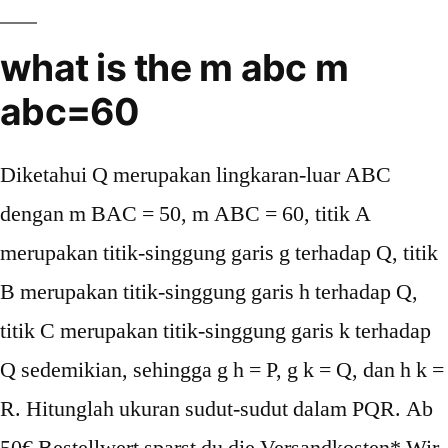
what is the m abc m
abc=60
Diketahui Q merupakan lingkaran-luar ABC
dengan m BAC = 50, m ABC = 60, titik A
merupakan titik-singgung garis g terhadap Q, titik
B merupakan titik-singgung garis h terhadap Q,
titik C merupakan titik-singgung garis k terhadap
Q sedemikian, sehingga g h = P, g k = Q, dan h k =
R. Hitunglah ukuran sudut-sudut dalam PQR. Ab