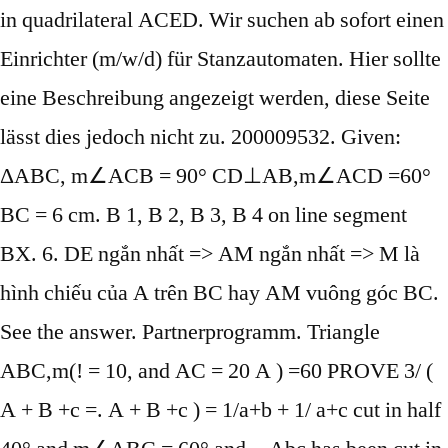
in quadrilateral ACED. Wir suchen ab sofort einen
Einrichter (m/w/d) für Stanzautomaten. Hier sollte
eine Beschreibung angezeigt werden, diese Seite
lässt dies jedoch nicht zu. 200009532. Given:
ΔАВС, m∠ACB = 90° CD⊥AB,m∠ACD =60°
BC = 6 cm. B 1, B 2, B 3, B 4 on line segment
BX. 6. DE ngắn nhất => AM ngắn nhất => M là
hình chiếu của A trên BC hay AM vuông góc BC.
See the answer. Partnerprogramm. Triangle
ABC,m(
! = 10, and AC = 20 A ) =60 PROVE 3/ (
A + B +c =. A + B +c ) = 1/a+b + 1/ a+c cut in half