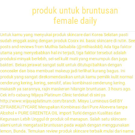
produk untuk bruntusan
female daily
Untuk kamu yang menyukai produk skincare dari Korea Selatan pasti sudah enggak asing dengan produk Cosrx ini. basic skincare di rutin. See posts and reviews from Muthia Salsabila (@mthiaslsbl) Ada tiga faktor utama yang menyebabkan hal ini terjadi, tiga faktor tersebut adalah produksi minyak berlebih, sel-sel kulit mati yang menumpuk dan juga bakteri. Bekas jerawat sangat sulit untuk ditutupi bahkan dengan concealer dan bisa membuat makeup jadi terlihat kurang bagus. Ini produk yang sangat direkomendasikan untuk kamu pemilik kulit normal cenderung kering, kering, sensitif, atau kombinasi cenderung kering. makasih ya sarannya, rajin maskeran hilangin bruntusan. 3 hours ago. Cek info cabang Wijaya Platinum Clinic terdekat di sini ya http://www.wijayaplatinum.com/branch. Misyu Luminous Gell BY ZIFRABEAUTYCARE Merupakan Kombinasi dari Pure Aloevera tanpa Alcohol + PURE GREENTEA OIL import Turki dengan Kualitas dan Kegunaan Lebih Unggul dr produk oil manapun. Salah satu skincare alami untuk mengatasi bruntusan pada wajah dengan menggunakan lemon, Bunda. Temukan review produk skincare terbaik mulai dari nama produk, brand, harga & kemasan lengkap untuk para beauty enthusiast. Berbagai skincare dengan kandunganazulene bisa disesuaikan penggunaannya dengan jenis produknya. Nah, sebelum kita masuk ke cara mengatasi bruntusan, baiknya saya jelaskan dulu ya, apa sih bruntusan itu. Salah satu jerawat yang sangat mengganggu penampilan adalah bruntusan. terimakasih yaa. Tax Compliance and Planning; Payroll Services; Client Accounting Services Hi kayaknya ada salah satu product yg nyebabin jadi bruntusan deh sist. The Ordinary Glycolic Acid 7% Toning Solution @saysay aku nggak pake moisturizer sama sunscreen boleh saran untuk moisturizer sama sunscreenya buat muka aku yg senstive banget ini kalo aku pake scarlett yang acne bener bener ampuh buat bruntusan di jidat tpi kalo buat jerawat gede gitu ga ngaruh. aku nggak ngerti sama komposisi yg pas untuk muka aku yg kombinasi sama sensitive ini. atau saran produk yg bisa buat mengurangi bruntusan haloo ada serum yg bagus buat ngilangin bruntusan ? 0 Followers, 3 Following, 0 Posts. Ga Perlu pake banyak Cream !! 19 - 24. Selain itu, manfaat lain dari serum ini adalah untuk mengontrol minyak berlebih sehingga wajah lebih bersih dan kenyal. itu katanya bisa buat bruntusan. Cream wajah untuk kulit sensitif dan berjerawat female daily. Mana yang harus dipakai dari kedua jenis exfoliator ini? Buat kamu yang mulai keracunan rangkaian skincare dari The Ordinary tapi masih butuh satu alasan lagi, kali ini saya mau share tiga produk favorit saya dari The Ordinary yang bisa kalian coba. atau saran produk yg bisa buat mengurangi bruntusan muka aku bruntusan parah + ada jerawat kecil kecil untuk sekarang aku pake sabun nya heimish yg all clean foan toner nya snp cicatronic pake serum avoskin yg your skin bae niacimide+centella asiatica random banget emang skincare nya apa grgr itu juga ya aku nggak ngerti … jadj awal" tu aku pikir produk ini ga bgtu bagus di muka aku, karna selama pemakaian 2 serum masi sering timbul jerawat. Untuk mendapatkan serum ini, kamu perlu siapkan dana sekitar Rp115 ribuan. Disesuaikan saja dengan kebutuhan kulit kamu, kalau kulit kamu sensitif seperti saya, pilihlah menggunakan chemical exfoliator. untuk sekarang aku pake sabun nya heimish yg all clean foan toner nya snp cicatronic pake serum avoskin yg your skin bae niacimide+centella asiatica 5. Jadi beberapa waktu lalu, karena terlalu banyak menggunakan spot treatment untuk jerawat, wajah saya terlihat kering. Produk ini diklaim mampu menjaga wajah dari komedo dan masalah kulit wajah berminyak, seperti beruntusan dengan kandungan AHA dan BHA. Temukan Informasi terkini dan terlengkap seputar dunia kecantikan mulai dari skin care, makeup, review produk dan brand kecantikan lokal maupun internasional. Produk untuk menghilangkan bruntusan di wajah ini berupa skin care asal Korea berbentuk essence, yang formulanya lebih ringan daripada serum. Aloe Vera Gel untuk kulit bruntusan dan oily. Day cream untuk kulit sensitif kombinasi berjerawat female daily.You can have it all in ato cream lotion product. dulu sempet pakai produk ini untuk moisturizer sama sleeping mask gtu pas masih hype2 youtuber pada review.seinget aku dia cukup ngelembapin dan ga bikin mukaku tambah bruntusan juga.aku ga repurchase karena biasa aja di kulit ku ga bikin membaik dari bruntusan dan ga jelek juga.produk ini emang bener2 cuma untuk ngelembain klo di mukaku Buat sendiri review kamu di Female Daily. Semangat! Punya permasalahan dengan kulit yang bruntusan? Berikut adalah rekomendasi produk skincare untuk menghaluskan tekstur kulit serta menghilangkan beruntusan dari YouTuber Suhay Salim. Bahan Aktif yang terkandung didalamnya: Nordihydroguauaretic Acid / Oleanolic Acid / Almond Glycerudes / Niacinamide. Tweet. Produk Dr Skin+ Acne Series bekerja membantu proses penyembuhan Acne Vulgaris secara sinergis dan bekerja optimal dengan mekanisme kerjanya yaitu: Sebenarnya, bruntusan sama saja dengan white heads/ komedo putih, untuk nama ilmiahnya sendiri adalah papules. Kamu bisa konsultasiin masalah kulitmu ini ke dokter kulit di Wijaya Platinum Clinic terdekatmu, biar dapet analisa yang saran yang tepat untuk langkah mengatasi bruntusannya. Ketika bruntusan menyerang, kamu bisa gunakan Bioderma Atoderm Creme ini tipis-tipis di wajah dan leher yang sudah dibersihkan. @annisa_hh waduuh moisturizer + sunscreen itu wajib bgt sis , coba pake moist dari hadalabo gokyujun milk (strip pink) trs sunscreen nya bisa skin aqua spf 50 , tapi inget nya skincare itu cocok² an , yg cocok di aku belum tentu cocok di km jg. Kalau kalian membersihkan wajahnya nggak benar, maka besar kemungkinan terjadinya bruntusan pada kulit, karena pori-pori tersumbat oleh kotoran dan minyak. Balance is the key to a healthy look. mayaazzh recommends this product! Rekomendasi Eye Mask untuk Mengurangi Mata Lelah Setelah Seharian di Depan Laptop! Kira2 yg mana yg memicu bruntusannya? pake sunscreen, @Umslimoon waa makasih sarannya ya kayanya sunscreen emang wajib ya sedangkan aku nggak pke Aku pikir aku aja yg seperti ini. Di video skincare 101 kali ini, Affi Assegaf akan mengupas tuntas semuanya! pas pemakaian botol ke 3 tu aku jadi jarang jerawatan dan udah ga bruntusan lagi, paling timbul pas dapet doang. Last conversation 37 minutes ago. Rasanya 90% followers saya dan pembaca blog Female Daily, pasti mengalami masalah bruntusan. Share. Jangan hanya mengandalkan makeup wipes remover atau micellar water saja, karena kedua produk ini kurang ampuh untuk mengangkat heavy duty makeup atau sunscreen kalian. Nah, berikut ini rekomendasi produk toner untuk kulit berminyak dan berjerawat yang bisa kamu selipkan dalam rangkaian skincare sehari-hari. Beauty Rookie. Jadi gimana cara mengaatasi bila jerawat ini sudah terjadi? Kulit bruntusan menjadi topik kedua yang paling banyak ditanyakan setelah jerawat. Rasanya 90% followers saya dan pembaca blog Female Daily, pasti mengalami masalah bruntusan. Ga Perlu pake banyak Cream !! Yesss Misyu Luminous Gell By ZifraBeautycare. Caranya memang harus trial dan error sendiri sih, karena kan kondisi kulit setiap orang berbeda. Meski jerawat terlihat kempis dan sudah sembuh, ternyata bekas jerawat yang tersisa masih menimbulkan masalah. Padahal kulit berminyak dan berjerawat tetap butuh produk yang nggak bikin drying dan terlalu keras lho, supaya bisa healing. Mau coba produk dari The Ordinary tapi masih bingung nentuin mana yang cocok dengan masalah kulit kamu? basic skincare km udh lengkap? Berikut yang harus dilakukan: Jangan bosan-bosan mendengar istilah double cleansing. Nah, sebelum kita masuk ke cara mengatasi bruntusan, baiknya saya jelaskan dulu ya, apa sih bruntusan itu. Kenapa Rambut Rontok? Toggle navigation. Kalau kulit kamu berminyak dan acne prone, hindari menggunakan pelembap yang teksturnya tebal, dan pilihlah pelembap bertekstur gel yang lebih ringan. Pelembap sendiri banyak banget jenisnya, ada HA, glycerin vitamin E dan masih banyak lagi. Produk The Ordinary itu banyak banget macamnya dan kali ini saya mau share tiga rekomendasi produk The Ordinary untuk jerawat. Saya percaya, dengan melakukan tiga hal di atas, permasalahan bruntusan akan langsung mereda dalam jangka waktu singkat. Selain kandungan skincare yang nggak cocok, bisa jadi kamu bruntusan karena menggunakan pelembap yang terlalu rich. Sekitar 90% kandungan produk ini adalah bahan aktif tanpa air. Kamis, 27 Desember 2018 20:23 WIB. fungsi Kegunaan : Sesuai yang tertera di namanya, produk ini menggunakan lendir snail / siput, ekstrak lidah buaya dan bee venom dalam bahan utamanya. Ini dia panduan dan rekomendasi produknya! Ini Beberapa Penyebabnya: Wow! Download Female Daily App femaledaily.com Reviews Editorial Shop at Beauty Studio NEW Talk Try & Review Lamica Beauty Space, Studio untuk Para MUA! Copyright © 2015 - 2021 Female Daily Network ∙ All the rights reserved. 185.000 Rating : 8.4/10 Kamu bisa nemuin ribuan testimoni gimana ampuhnya Salicylic acid untuk ngilangin bruntusan.. Ketika mengaplikasikan skincare yang mengandung asam salisilat di malam hari, besok pagi mungkin jerawat bakal mereda dan kering ya girl. HOME; ABOUT; SERVICES . Hal yang sering terjadi pas pulang liburan adalah, kulit gampang bruntusan dan muncul inflamasi yang nggak kita inginkan. Glowing, Cerah, hempas Jerawat, flek, bruntusan ,Kusam !! Untuk mengembalikan kesehatan kulit kita seperti sedia kala, aplikasi skincare yang bisa memperkuat skin barrier kita jadi hal yang penting buat dilakukan. moisturizer sm sunscreen udh ada? muka aku bruntusan parah + ada jerawat kecil kecil Tips Makeup Tepat untuk Si Pemilik Kulit Kering - Female Daily: March 22, 2016 at 3:10 pm […] hal yang nggak sengaja saya coba. Produk Rekomendasi : COSRX AHA/BHA Clarifying Treatment Toner Harga : Rp. Misal nih timbul bruntusan setelah untuk pertama kalinya kamu mencoba exfoliate toner. haloo ada serum yg bagus bua