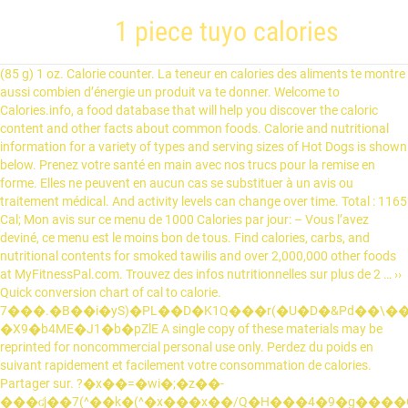
1 piece tuyo calories
(85 g) 1 oz. Calorie counter. La teneur en calories des aliments te montre aussi combien d’énergie un produit va te donner. Welcome to Calories.info, a food database that will help you discover the caloric content and other facts about common foods. Calorie and nutritional information for a variety of types and serving sizes of Hot Dogs is shown below. Prenez votre santé en main avec nos trucs pour la remise en forme. Elles ne peuvent en aucun cas se substituer à un avis ou traitement médical. And activity levels can change over time. Total : 1165 Cal; Mon avis sur ce menu de 1000 Calories par jour: – Vous l’avez deviné, ce menu est le moins bon de tous. Find calories, carbs, and nutritional contents for smoked tawilis and over 2,000,000 other foods at MyFitnessPal.com. Trouvez des infos nutritionnelles sur plus de 2 … ›› Quick conversion chart of cal to calorie. 7���.�B��i�yS)�PL��D�K1Q���r(�U�D�&Pd��\���u"�"�"����E�Gq �X9�b4ME�J1�b�pZlE A single copy of these materials may be reprinted for noncommercial personal use only. Perdez du poids en suivant rapidement et facilement votre consommation de calories. Partager sur. ?�x��=�wi�;�z��-���ʛj��7(^��k�(^�x���x��/Q�H���4�9�g����OQ�x�F>A��)S. �|㸹yo+��*_"aa��� �N��¡_�Kx4J/�S��5~ ���4�j�G��%ů���f�p�̯�\����-���Ʃ��6' 212 calories éclair. Created by Mayo Foundation for Medical Education and Research based on Harris Benedict Equation and Institute of Medicine Dietary Reference Intakes. « Pour perdre 1 livre, il faut dépenser 3 500 kcal » Tout d’abord, il faut savoir que les « kcal » sont ce qui est communément appelés : les calories. – 1 portion (200 gr) de petits pois (140 Cal.) See how your daily calorie needs change if you alter your activity level: People judge the intensity of their activities differently. Et il … 1 calorie = 4,18 joules 1 kilocalorie = 1 000 calories Dépenses de calories durant une activité d'une heure pour un individu de poids moyen de 70kg. Apprenez à bien manger. ?G/��.J�X�R���Q{��W�ձ�y�g�ώO?m����$�����n�����+d�%�d��P�L��D=&[����t���79�X���q*��]A^+XS.��G�v[��7� Comment prévenir les maladies? x՛w@Sg�Ɵ��C 1�#�D�G%A� KPQd�Q\�b���vY�Ӷ��p�;mk���{k��{�Z�ι����}�?��~�~�����$`J�*�I��R^��-�ND��ōvj�U�ۧ�nN-�/Z/D`�9�UQ;�E!���Jo�ş��(P[��_]۸��){���w��Aۯֻ�����h�xk+�� ���^W_��/���E���/�D�>h�~�.���A��xR�2Y`Űm�Z�^��wWǖ�_�:�W�+@���7+q>B���4��0�W�B�9}�Ԟ�o���;�0��F{�a���hi"d�Z�5,-,�YV�4��dY���e�R�%,�Y�XYX�Ա,dY�R�2�e�\��j�9,U,�,,�,e,^�R��,%,�Xf���xX�,3X���X !comment niyo yung reaction o kaya suggestions niyo sa baba (kung meron) ! Other Savory Things 135 calories century egg. (28 g) 148 cal: 622 kJ: Cod: 100 g: 1 fillet (180 g) 1 oz. Vous avez toujours rêvé de savoir si 100 g de thon était équivalent à 100 g de crabe en calories ? Calculez votre besoin en calories. 1 joule is equal to 0.23890295761862 cal, or 0.23890295761862 calorie. Log Food. This site complies with the HONcode standard for trustworthy health information: verify here. Compteur de calories et programme de régime en ligne gratuits. Il est difficile d’estimer avec précision combien de calories il y a dans un kilo : cela dépend de la composition de ce kilo. vlog #22: 10,000 calories in a day?? h�bbd```b``f�� ��$�d��@�x-�d��A$[X��d��U��%Xd�V9�.�ܓA�R8�ԙVyH2���+w��o���3@���`5 ���Ni �w�w&��߁���H�?Ӟ/ ��| endstream endobj startxref 0 %%EOF 139 0 obj <>stream Retrouvez les coordonnées de nos 4 agences à Saint-Etienne, Le Coteau, Clermont-Ferrand et Dardilly. Advertising revenue supports our not-for-profit mission. There are 164 calories in 2 ounces, boneless of Dried Fish. Fitness Goals : Heart Healthy. 290 calories muffin. Découvrez comment gérer votre stress grâce à … Vous avez envie d'un encas peu calorique ? TEST : Quel régime est fait pour moi ? You can get free access to the whole food database, with calories in over 100,000 foods by taking our free trial. Calories in Pavbhaji: 600 kcal: Calories in Dahi batata puri(1 plate) 565 kcal: Calories in Pani Puri (6 pcs) 150 kcal: Calories in Veg. It provides results for the number of necessary calories based on a one or two-pound gain or loss per week. The UK calorie counter pages here give calories and nutrition info for a range of popular basics and brands. Calcul et suivie de l'IMC enfant et adulte. Food Portion Calories Mee Rebus 1 plate 558kcal Mee Siam 1 plate 519kcal Mee Soto 1 bowl 432kcal Mee Goreng 1 plate 660kcal Noodles with Minced Pork & Mushroom (Dry) 1 bowl 511kcal Ban Mian (with egg, meat & vegetables) 1 bowl 475kcal Fried Kway Teow (with cockles) 1 plate 743kcal Hor Fun 1 plate 708kcal Laksa 1 bowl 589kcal Fried Beehoon (plain) 1 plate 252kcal Calorie Goal 1,926 cal. Le calculateur d’iMpuls prend en compte l’âge, le sexe, le poids et les activités sportives. Qu'il soit 11h ou 16h, les petits creux sont courants. Retrouvez tous les diaporamas de A à Z : 15 plats légers et pas chers à moins de 200 calories sur Cuisine AZ. Percentages are based on a diet of 2000 calories a day. foodtrip all day + super blue blood moon! If you're pregnant or breast-feeding, are a competitive athlete, or have a metabolic disease, such as diabetes, the calorie calculator may overestimate or underestimate your actual calorie needs. x]��j� ��>���E�[!e�B�C�>��IVhT&搷�h�z�����9��?��g���&�7�#�>���m>nճ�IB2S�� �5��'G|(�9$f8}]��[J߸`Ƞ���p�q/&��AV��;���������'b���d��5�d�SJw׫ܿ����]�hnV���XZ�bT%��2�����nD�.�&.I|���RL��z~ ��qe endstream endobj 100 0 obj <>stream X����Le��2�eK.�D��l� ,Y,N�L��t��,�4�q,���e�2�eK*�H�,�Y����\�2�eK2�`�$�D���X�d���ҟEf���bg���e�a��be��ҋ%��'KK$KK�p�0K(K��%��������������bd1�H,�[�.�3,�,��f9��/�?X~g���W�_X~f���G�X�g���$˷,߰|��˗,_�|��˧,��|�r��8�G,�|��>�{,ﲼ��6�[,o����:�k,�X^ey��(��,/������,ϱ��,O�ay�� ��Y����,���r�e?���΢��c���^�{X�X�f���N��,w���r˭,���̲�e7�.��Xv���r��,ױ\˲����Y��\�r%�6��,W�la��e3K+�e,�X6�\ʲ�e=�:��,kXZXV��bifYɲ�e9�2��,KX�4�4�4�Գ,b�cYȲ���e>���Lc�c��2�eK.�D��l� ,Y,N�L����o���Y�;Άߙվ����Z���V�VS�R���L��+(�S,Sc�c�R5&��b1E�5R������ԘtL��XH����Ŗ���qb�\��j�9Uj�L��VE9E����b6E ͛E���E bg���� 6H3�@� �+� endstream endobj 96 0 obj <> endobj 97 0 obj <> endobj 98 0 obj <>stream (28 g) 82 cal: 344 kJ: Crayfish: 100 g: 3 oz. 22 Minutes of Cleaning. Inactive: Never or rarely include physical activity in your day. 1 Calories par heure = 0.0012 Watts: 10 Calories par heure = 0.0116 Watts: 2500 Calories par heure = 2.9075 Watts: 2 Calories par heure = 0.0023 Watts: 20 Calories par heure = 0.0233 Watts: 5000 Calories par heure = 5.815 Watts: 3 Calories par heure = 0.0035 Watts: 30 Calories par heure = 0.0349 Watts: 10000 Calories par heure = 11.63 Watts: 4 Calories par heure = 0.0047 Watts Activity Needed to Burn: 60 calories. En clair, il s’agit exactement de l’énergie dont tu aurais besoin pour porter 1 litre d’eau minérale de 19 °C à 20 °C, procédé possible grâce à 1 kilocalorie. © 1998-2021 Mayo Foundation for Medical Education and Research (MFMER). 74 Cal. (28 g) 362 kcal: 1520 kJ: Burrito: 100 g: 1 burrito (200 g) 1 oz. h�b``�a``�e`e`�X� ̀ �,@Q�nY�_9|��jD�)�'�e·)�"��6� Pizza, œuf, pain au chocolat ou avocat… Si l’apport journalier pour une femme se situe entre 1 800 et 2 800 calories, certains aliments de notre quotidien ont plus ou moins une bonne étiquette. (85 g) 1 oz. Dépenses de calories (kcal) Faire de la course à pied: 1000 Calories Faire de la natation à 25m/min: 360 Calories 23 % 4g Protein. d�.��7Kʍ������ \�K�p�����q&dʤ��fL�)ڜ��2�83\��j�V��H���fB[�&�),�8�`OM� So think of your calorie estimate as a starting point and adjust it up or down as you alter your activity level. "Mayo," "Mayo Clinic," "MayoClinic.org," "Mayo Clinic Healthy Living," and the triple-shield Mayo Clinic logo are trademarks of Mayo Foundation for Medical Education and Research. 39 % 7g Carbs. Privacy assurance: Information that you enter won’t be saved or sent to any website. h��V]o�8�+|\�[P�������5 �AqG� �r1�P�!�X2�`��D�H�@q� ��h�x�8Z�?�Lя�����E_��>V��j�)ج^�j�h����b$E{P�S�Q��"��!f�`�3QQR_ �?���+����G�P�h��D!���(��C�Nj�Iq�����ZP�N�ůjt��C�E�. Fat 64g. Calculez votre poids idéal. Percentages are based on a diet of 2000 calories a day. 1 siomai. Y This content does not have an Arabic version. Sagana Tinapang Tunsoy. �ț���f������gO����B�|KH**K�vY�߮�I3@��_LƲ4�K��B*..�������YwpyQI¨����XI;��VJi,�L�$��_�z[�aZ\.�t ��p�h�_c!�Q��������` dS"& endstream endobj 99 0 obj <>stream This content does not have an English version. Calories in Hot Dogs The favorite choice for the term "Hot Dogs" is 1 Frankfurter or Hot Dog with Catsup and/or Mustard on Bun which has about 280 calories . Mayo Clinic does not endorse companies or products. 6 Minutes of Running. filipino food nutrition facts and nutritional information. @�L��(~�������w')���o(���W_R|A�9 ��Z�R�j}Lq��8�}D�! Active: Include at least 30 minutes of moderate activity most days of the week, or 20 minutes of vigorous activity at least three days a week. 10 encas à moins de 100 calories . �Z-�۷I�,��䮚9ꬅ������a�ɸYup(K�Fx�R�� �BO�9�����}���f��m3;q�e��h���K&�j�F�)B3�J�? Use the calorie calculator to estimate the number of daily calories your body needs to maintain your current weight. Nutrition information for food - Informational tables for proteins, fats and carbohydrates. Cela dit, parlons de la croyance populaire voulant que pour perdre 1 lb de poids, il faudrait dépenser 3 500 kcal (1 kg = 2.2 lb). Bon, cela paraît assez abstrait, certes. Learn more about different kinds of calories and their effects, and explore many other free calculators addressing the topics of finance, math, health, and fitness, among others. Find calories, carbs, and nutritional contents for filipino food and over 2,000,000 other foods at MyFitnessPal.com. (28 g) 87 cal: 365 kJ: Eel: 100 g: 1 oz. Dans ce cas, vous pourriez consommer les aliments et les boissons suivants : 4 sandwichs (500 calories) Type in your own numbers in the form to convert the units! (28 g) 175 cal: 735 kJ: Carp: 100 g: 1 fillet (170 g) 1 oz. Imaginez que le calcul de votre métabolisme de base révèle que vous avez besoin de 2 000 kcal par jour. 38 % 3g Fat. Calories et valeur n